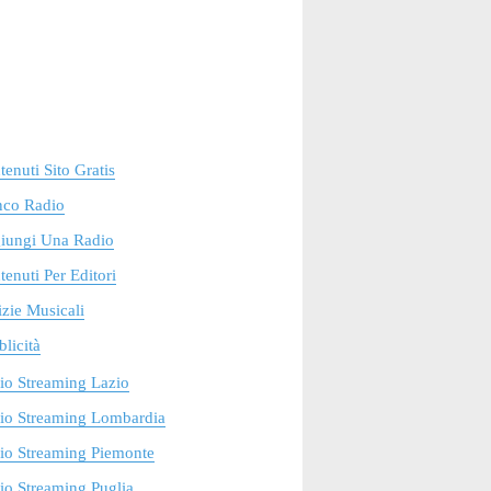
enuti Sito Gratis
nco Radio
iungi Una Radio
enuti Per Editori
zie Musicali
licità
io Streaming Lazio
io Streaming Lombardia
io Streaming Piemonte
o Streaming Puglia