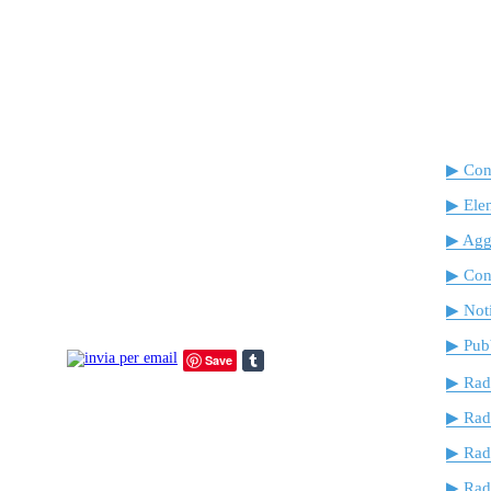
▶ Cont
▶ Ele
▶ Agg
▶ Cont
▶ Noti
▶ Pubb
Save
▶ Rad
▶ Rad
▶ Rad
▶ Radi