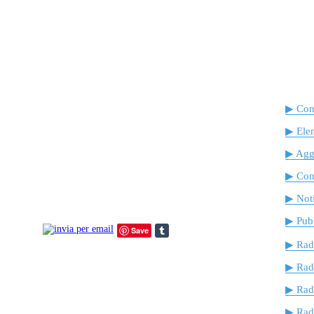
▶ Cont
▶ Ele
▶ Agg
▶ Cont
▶ Noti
▶ Pubb
Save
▶ Rad
▶ Rad
▶ Rad
▶ Radi