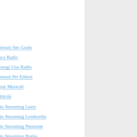
enuti Sito Gratis
nco Radio
iungi Una Radio
enuti Per Editori
zie Musicali
licità
io Streaming Lazio
io Streaming Lombardia
io Streaming Piemonte
o Streaming Puglia