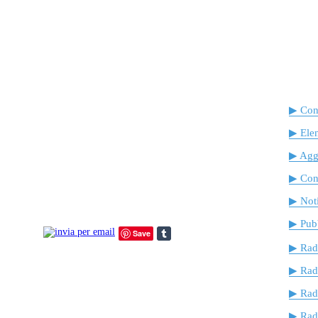
▶ Cont
▶ Ele
▶ Agg
▶ Cont
▶ Noti
▶ Pubb
Save
▶ Rad
▶ Rad
▶ Rad
▶ Radi