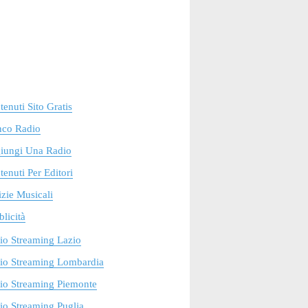
enuti Sito Gratis
nco Radio
iungi Una Radio
enuti Per Editori
zie Musicali
licità
io Streaming Lazio
io Streaming Lombardia
io Streaming Piemonte
o Streaming Puglia