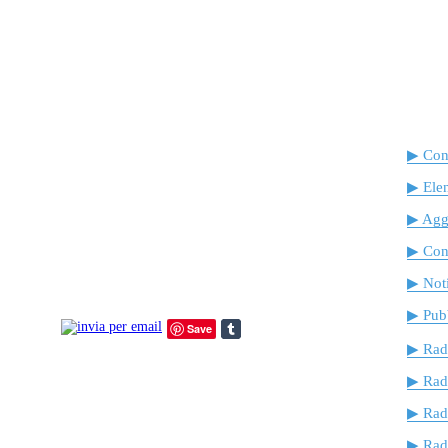
▶ Cont
▶ Ele
▶ Agg
▶ Cont
▶ Noti
▶ Pubb
Save
▶ Rad
▶ Rad
▶ Rad
▶ Radi