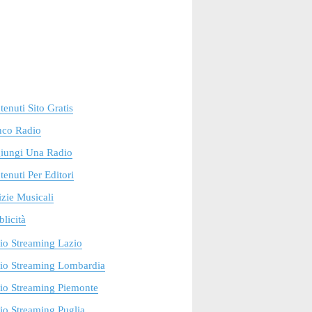
enuti Sito Gratis
nco Radio
iungi Una Radio
enuti Per Editori
zie Musicali
licità
io Streaming Lazio
io Streaming Lombardia
io Streaming Piemonte
o Streaming Puglia