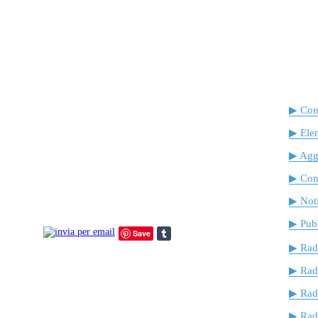
▶ Cont
▶ Ele
▶ Agg
▶ Cont
▶ Noti
▶ Pubb
Save
▶ Rad
▶ Rad
▶ Rad
▶ Radi