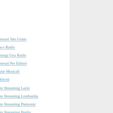
enuti Sito Gratis
nco Radio
iungi Una Radio
enuti Per Editori
zie Musicali
licità
io Streaming Lazio
io Streaming Lombardia
io Streaming Piemonte
o Streaming Puglia