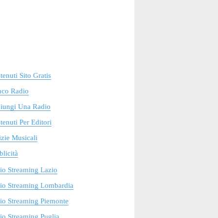
enuti Sito Gratis
nco Radio
iungi Una Radio
enuti Per Editori
zie Musicali
licità
io Streaming Lazio
io Streaming Lombardia
io Streaming Piemonte
o Streaming Puglia