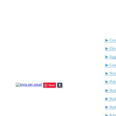
▶ Cont
▶ Ele
▶ Agg
▶ Cont
▶ Noti
▶ Pubb
Save
▶ Rad
▶ Rad
▶ Rad
▶ Radi