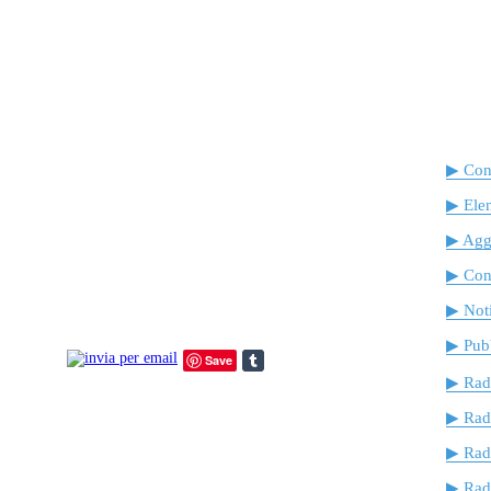
▶ Cont
▶ Ele
▶ Agg
▶ Cont
▶ Noti
▶ Pubb
Save
▶ Rad
▶ Rad
▶ Rad
▶ Radi