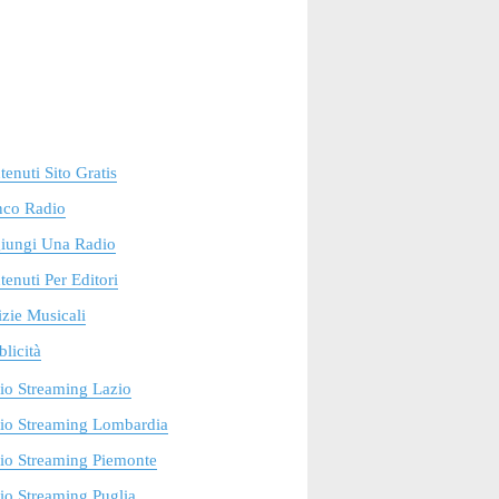
enuti Sito Gratis
nco Radio
iungi Una Radio
enuti Per Editori
zie Musicali
licità
io Streaming Lazio
io Streaming Lombardia
io Streaming Piemonte
o Streaming Puglia