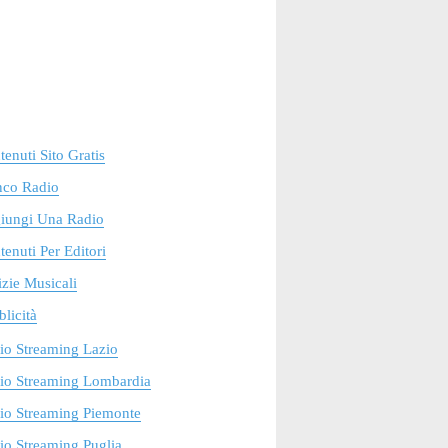
enuti Sito Gratis
nco Radio
iungi Una Radio
enuti Per Editori
zie Musicali
licità
io Streaming Lazio
io Streaming Lombardia
io Streaming Piemonte
o Streaming Puglia