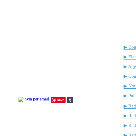
▶ Cont
▶ Ele
▶ Agg
▶ Cont
▶ Noti
▶ Pubb
Save
▶ Rad
▶ Rad
▶ Rad
▶ Radi