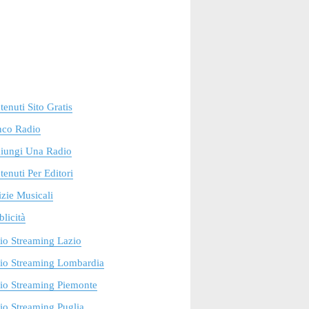
enuti Sito Gratis
nco Radio
iungi Una Radio
enuti Per Editori
zie Musicali
licità
io Streaming Lazio
io Streaming Lombardia
io Streaming Piemonte
o Streaming Puglia