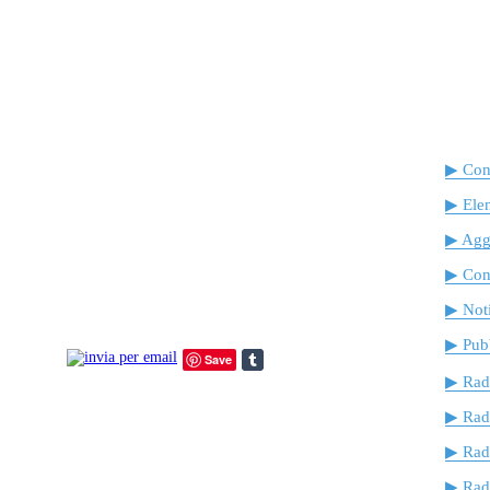
▶ Cont
▶ Ele
▶ Agg
▶ Cont
▶ Noti
▶ Pubb
Save
▶ Rad
▶ Rad
▶ Rad
▶ Radi