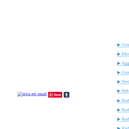
▶ Cont
▶ Ele
▶ Agg
▶ Cont
▶ Noti
▶ Pubb
Save
▶ Rad
▶ Rad
▶ Rad
▶ Radi